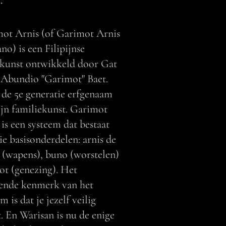
r.
ot Arnis (of Garimot Arnis
no) is een Filipijnse
skunst ontwikkeld door Gat
Abundio "Garimot" Baet.
s de 5e generatie erfgenaam
ijn familiekunst. Garimot
 is een systeem dat bestaat
rie basisonderdelen: arnis de
(wapens), buno (worstelen)
lot (genezing). Het
ende kenmerk van het
m is dat je jezelf veilig
. En Warisan is nu de enige