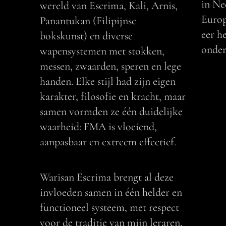
in Ne
wereld van Escrima, Kali, Arnis,
Europ
Panantukan (Filipijnse
eer h
bokskunst) en diverse
onder
wapensystemen met stokken,
messen, zwaarden, speren en lege
handen. Elke stijl had zijn eigen
karakter, filosofie en kracht, maar
samen vormden ze één duidelijke
waarheid: FMA is vloeiend,
aanpasbaar en extreem effectief.
Warisan Escrima brengt al deze
invloeden samen in één helder en
functioneel systeem, met respect
voor de traditie van mijn leraren,