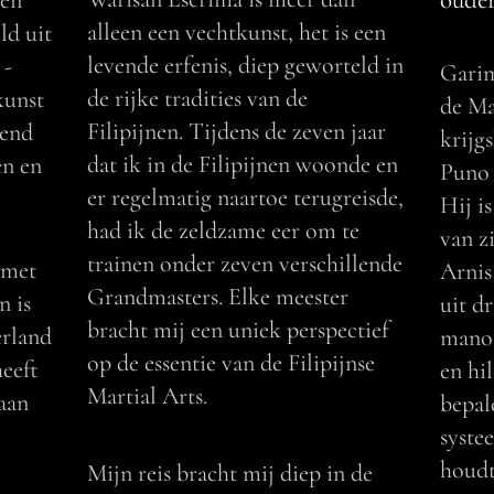
oude
een
alleen een vechtkunst, het is een
ld uit
levende erfenis, diep geworteld in
 -
Garim
de rijke tradities van de
kunst
de Ma
Filipijnen. Tijdens de zeven jaar
tend
krijg
dat ik in de Filipijnen woonde en
en en
Puno 
er regelmatig naartoe terugreisde,
Hij i
had ik de zeldzame eer om te
e
van z
trainen onder zeven verschillende
 met
Arnis
Grandmasters. Elke meester
n is
uit d
bracht mij een uniek perspectief
erland
mano 
op de essentie van de Filipijnse
heeft
en hi
Martial Arts.
aan
bepal
systee
houdt
Mijn reis bracht mij diep in de