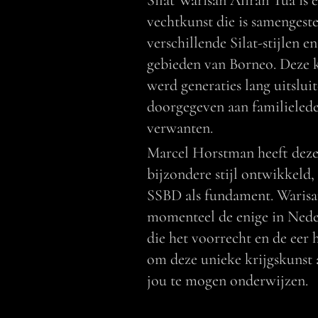
Silat Warisan Aliran Tua is 
vechtkunst die is samengeste
verschillende Silat-stijlen en
gebieden van Borneo. Deze 
werd generaties lang uitslui
doorgegeven aan familieled
verwanten.
Marcel Horstman heeft dez
bijzondere stijl ontwikkeld,
SSBD als fundament. Warisa
momenteel de enige in Ned
die het voorrecht en de eer 
om deze unieke krijgskunst 
jou te mogen onderwijzen.