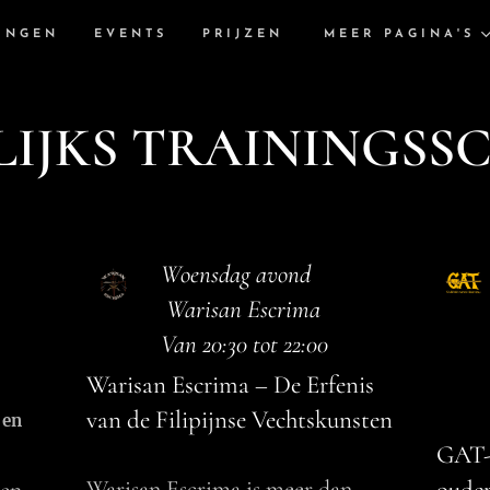
INGEN
EVENTS
PRIJZEN
MEER PAGINA'S
LIJKS TRAININGSS
Woensdag avond
Warisan Escrima
Van 20:30 tot 22:00
Warisan Escrima – De Erfenis
van de Filipijnse Vechtskunsten
 en
GAT-t
Warisan Escrima is meer dan