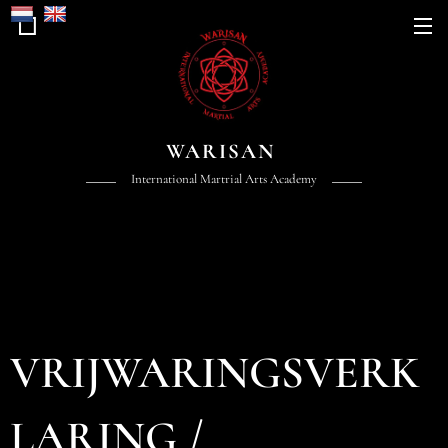
WARISAN
International Martrial Arts Academy
VRIJWARINGSVERK
LARING /