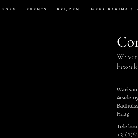
INGEN
EVENTS
PRIJZEN
MEER PAGINA'S
Con
We ver
bezoek
Warisan 
Academ
Badhuiss
Haag.
Telefo
+31(0)6