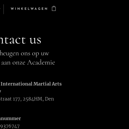
WINKELWAGEN
tact us
heugen ons op uw
 aan onze Academie
International Martial Arts
y
traat 177, 2584HM, Den
onnummer
19376747