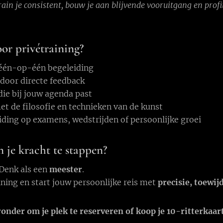
ain je consistent, bouw je aan blijvende vooruitgang en profit
or privétraining?
één-op-één begeleiding
door directe feedback
die bij jouw agenda past
t de filosofie en technieken van de kunst
iding op examens, wedstrijden of persoonlijke groei
n je kracht te stappen?
 Denk als een
meester
.
ning en start jouw persoonlijke reis met
precisie, toewij
ronder om je plek te reserveren
of koop je 10-ritterkaar