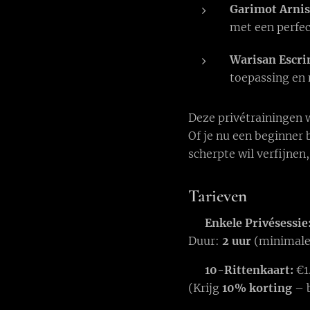
Garimot Arnis
met een perfec
Warisan Escri
toepassing en
Deze privétrainingen 
Of je nu een beginner 
scherpte wil verfijnen,
Tarieven
💠
Enkele Privésessie
Duur:
2 uur
(minimale
💠
10-Rittenkaart:
€1
(Krijg
10% korting
– b