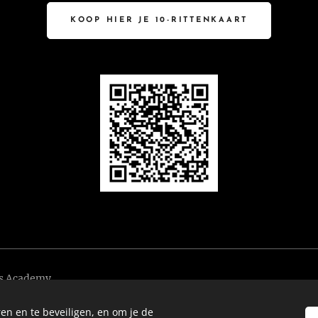
KOOP HIER JE 10-RITTENKAART
ts Academy
Haag, +31619376747 info@warisanmartialarts.com
en en te beveiligen, en om je de
wari