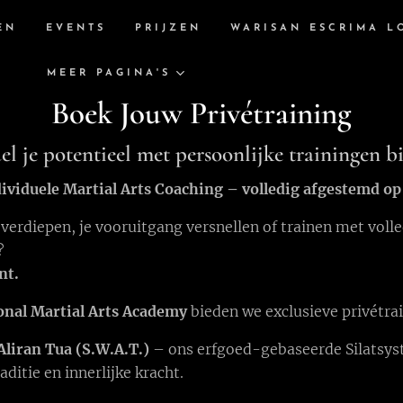
EN
EVENTS
PRIJZEN
WARISAN ESCRIMA L
MEER PAGINA'S
Boek Jouw Privétraining
l je potentieel met persoonlijke trainingen b
ividuele Martial Arts Coaching – volledig afgestemd op
 verdiepen, je vooruitgang versnellen of trainen met voll
?
nt.
onal Martial Arts Academy
bieden we exclusieve privétrai
Aliran Tua (S.W.A.T.)
– ons erfgoed-gebaseerde Silatsys
raditie en innerlijke kracht.