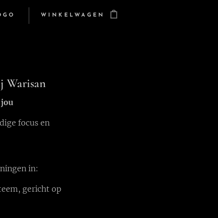
OGO
WINKELWAGEN
ij Warisan
 jou
edige focus en
ningen in:
teem, gericht op