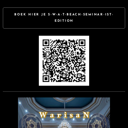
BOEK HIER JE S-W-A-T-BEACH-SEMINAR-1ST-
EDITION