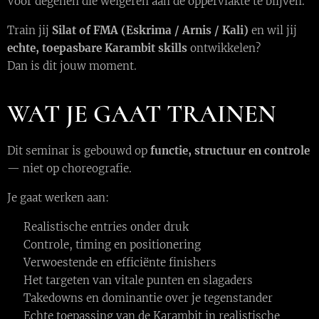
Voor degenen die weigeren aan de oppervlakte te blijven.
Train jij
Silat of FMA (Eskrima / Arnis / Kali)
en wil jij
echte, toepasbare Karambit skills
ontwikkelen?
Dan is dit jouw moment.
WAT JE GAAT TRAINEN
Dit seminar is gebouwd op
functie, structuur en controle
— niet op choreografie.
Je gaat werken aan:
⚔️ Realistische entries onder druk
⚔️ Controle, timing en positionering
⚔️ Verwoestende en efficiënte finishers
⚔️ Het targeten van vitale punten en slagaders
⚔️ Takedowns en dominantie over je tegenstander
⚔️ Echte toepassing van de Karambit in realistische