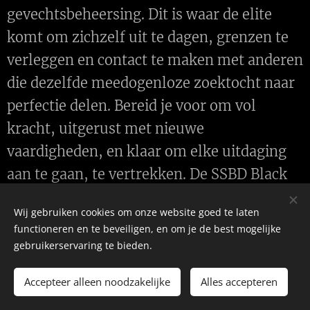
gevechtsbeheersing. Dit is waar de elite
komt om zichzelf uit te dagen, grenzen te
verleggen en contact te maken met anderen
die dezelfde meedogenloze zoektocht naar
perfectie delen. Bereid je voor om vol
kracht, uitgerust met nieuwe
vaardigheden, en klaar om elke uitdaging
aan te gaan, te vertrekken. De SSBD Black
Edition is waar de toekomst van
Wij gebruiken cookies om onze website goed te laten
gevechtstraining begint.
functioneren en te beveiligen, en om je de best mogelijke
Wees deel van deze transformatie.
gebruikerservaring te bieden.
**Tijdschema SSBD Black Edition
Accepteer alleen noodzakelijke
Alles accepteren
Seminar**